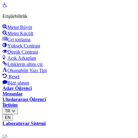
Open
toolbar
Erişilebilirlik
Metni Büyüt
Metni Küçült
Gri tonlama
Yüksek Contrast
Düşük Contrast
Açık Arkaplan
Linklerin altını çiz
Okunabilir Yazı Tipi
Reset
Bize ulaşın
Aday Öğrenci
Mezunlar
Uluslararası Öğrenci
İletişim
TR
EN
Laboratuvar Sistemi