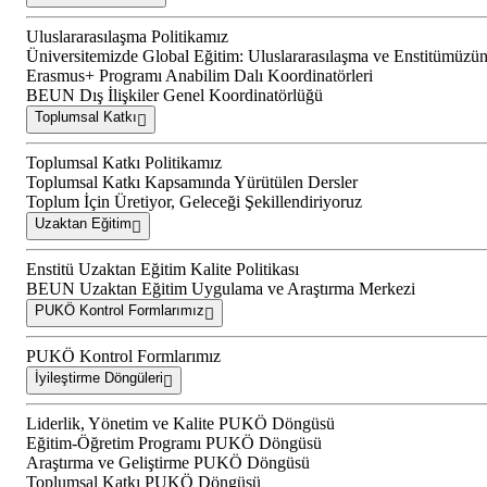
Uluslararasılaşma Politikamız
Üniversitemizde Global Eğitim: Uluslararasılaşma ve Enstitümüzün
Erasmus+ Programı Anabilim Dalı Koordinatörleri
BEUN Dış İlişkiler Genel Koordinatörlüğü
Toplumsal Katkı
Toplumsal Katkı Politikamız
Toplumsal Katkı Kapsamında Yürütülen Dersler
Toplum İçin Üretiyor, Geleceği Şekillendiriyoruz
Uzaktan Eğitim
Enstitü Uzaktan Eğitim Kalite Politikası
BEUN Uzaktan Eğitim Uygulama ve Araştırma Merkezi
PUKÖ Kontrol Formlarımız
PUKÖ Kontrol Formlarımız
İyileştirme Döngüleri
Liderlik, Yönetim ve Kalite PUKÖ Döngüsü
Eğitim-Öğretim Programı PUKÖ Döngüsü
Araştırma ve Geliştirme PUKÖ Döngüsü
Toplumsal Katkı PUKÖ Döngüsü