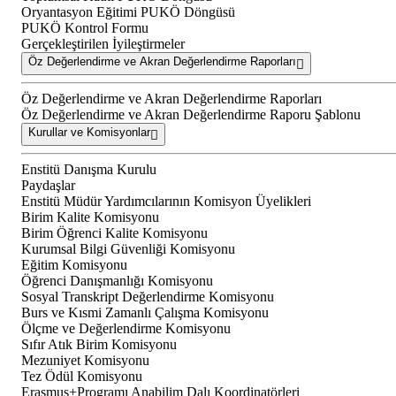
Oryantasyon Eğitimi PUKÖ Döngüsü
PUKÖ Kontrol Formu
Gerçekleştirilen İyileştirmeler
Öz Değerlendirme ve Akran Değerlendirme Raporları
Öz Değerlendirme ve Akran Değerlendirme Raporları
Öz Değerlendirme ve Akran Değerlendirme Raporu Şablonu
Kurullar ve Komisyonlar
Enstitü Danışma Kurulu
Paydaşlar
Enstitü Müdür Yardımcılarının Komisyon Üyelikleri
Birim Kalite Komisyonu
Birim Öğrenci Kalite Komisyonu
Kurumsal Bilgi Güvenliği Komisyonu
Eğitim Komisyonu
Öğrenci Danışmanlığı Komisyonu
Sosyal Transkript Değerlendirme Komisyonu
Burs ve Kısmi Zamanlı Çalışma Komisyonu
Ölçme ve Değerlendirme Komisyonu
Sıfır Atık Birim Komisyonu
Mezuniyet Komisyonu
Tez Ödül Komisyonu
Erasmus+Programı Anabilim Dalı Koordinatörleri